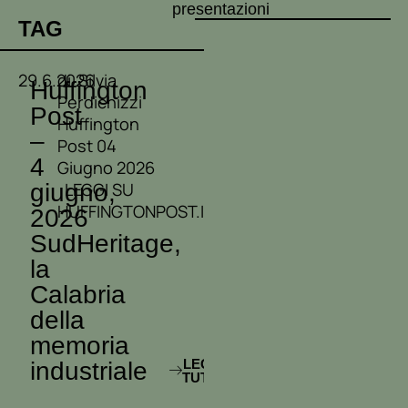
presentazioni
TAG
29.6.2026
di Silvia
Huffington
Perdichizzi
Post
Huffington
–
Post 04
4
Giugno 2026
giugno,
LEGGI SU
HUFFINGTONPOST.IT
2026
SudHeritage,
la
Calabria
della
memoria
LEGGI
industriale
TUTTO