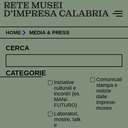
Vai
al
contenuto
HOME
MEDIA & PRESS
CERCA
CATEGORIE
Comunicati
Iniziative
stampa e
culturali e
notizie
incontri (es.
dalle
MANI-
imprese-
FUTURO)
museo
Laboratori,
mostre, talk
e