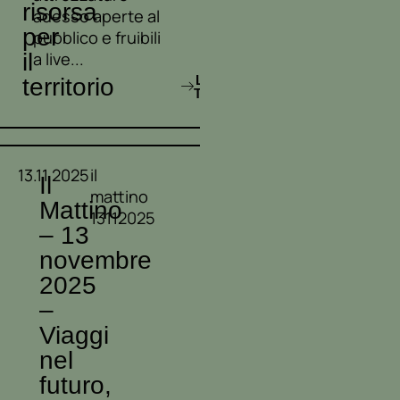
risorsa
adesso aperte al
per
pubblico e fruibili
il
a live...
LEGGI
territorio
TUTTO
13.11.2025
il
Il
mattino
Mattino
13112025
– 13
novembre
2025
–
Viaggi
nel
futuro,