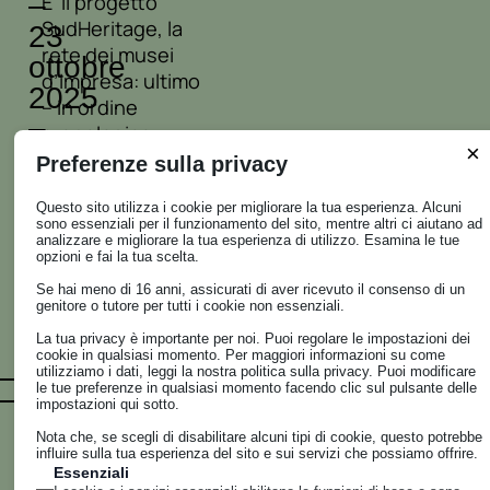
–
E’ il progetto
SudHeritage, la
23
rete dei musei
ottobre
d’impresa: ultimo
2025
– in ordine
–
cronologico –
×
Un
incontro a
Preferenze sulla privacy
viaggio
Camigliatello. La
Calabria, spesso
Questo sito utilizza i cookie per migliorare la tua esperienza. Alcuni
nel
sono essenziali per il funzionamento del sito, mentre altri ci aiutano ad
schiacciata da
analizzare e migliorare la tua esperienza di utilizzo. Esamina le tue
cuore
opzioni e fai la tua scelta.
stereotipi,
dell’innovazione
custodisce
Se hai meno di 16 anni, assicurati di aver ricevuto il consenso di un
genitore o tutore per tutti i cookie non essenziali.
invece una solida
LEGGI
TUTTO
cultura del l...
La tua privacy è importante per noi. Puoi regolare le impostazioni dei
cookie in qualsiasi momento. Per maggiori informazioni su come
utilizziamo i dati, leggi la nostra politica sulla privacy. Puoi modificare
le tue preferenze in qualsiasi momento facendo clic sul pulsante delle
impostazioni qui sotto.
16.4.2025
In questo
Nota che, se scegli di disabilitare alcuni tipi di cookie, questo potrebbe
Diamo
influire sulla tua esperienza del sito e sui servizi che possiamo offrire.
episodio di Diamo
voce
Essenziali
voce alla Calabria