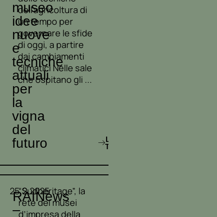
museo
dell’agricoltura di
idee
un tempo per
nuove
governare le sfide
di oggi, a partire
e
dai cambiamenti
tecniche
climatici Nelle sale
attuali
che ospitano gli ...
per
la
vigna
del
LEGGI
futuro
TUTTO
25.2.2025
“Sudheritage”, la
RAINews
rete dei musei
–
d’impresa della