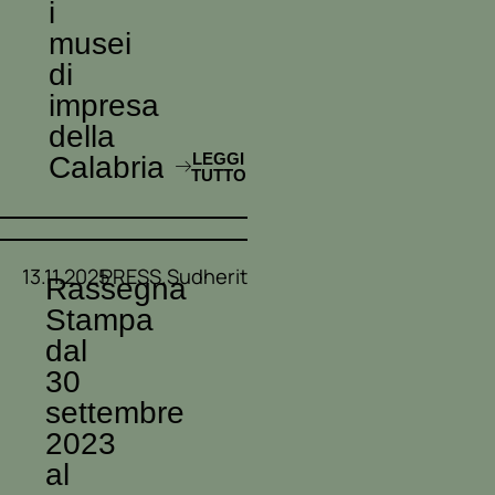
i
musei
di
impresa
della
LEGGI
Calabria
TUTTO
13.11.2025
PRESS.Sudheritagesud_low
Rassegna
Stampa
dal
30
settembre
2023
al