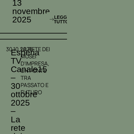
13
novembre
LEGGI
2025
TUTTO
30.10.2025
LA RETE DEI
Esperia
MUSEI
TV
D’IMPRESA,
Canale15
UN PONTE
–
TRA
30
PASSATO E
FUTURO
ottobre
2025
–
La
rete