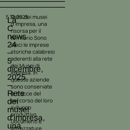
5.12.2025
Rete dei musei
La
d’impresa, una
C
risorsa per il
news
territorio Sono
24
dieci le imprese
–
storiche calabresi
aderenti alla rete
5
dei Musei di
dicembre,
impresa. In
2025
queste aziende
–
sono conservate
Rete
le tracce del
dei
percorso del loro
sviluppo
musei
produttivo.
d’impresa,
Documenti e
una
attrezzature