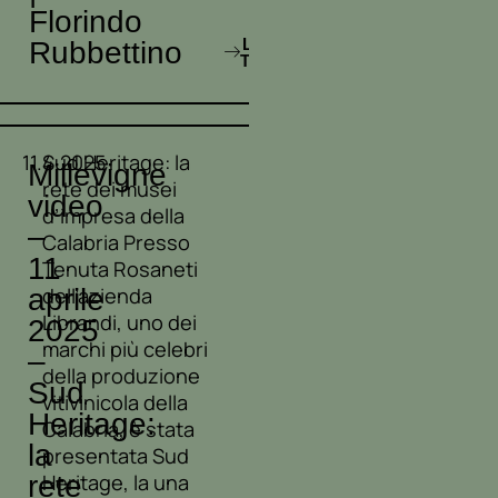
Florindo
LEGGI
Rubbettino
TUTTO
11.4.2025
Sud Heritage: la
Millevigne
rete dei musei
video
d’impresa della
–
Calabria Presso
11
Tenuta Rosaneti
aprile
dell’azienda
Librandi, uno dei
2025
marchi più celebri
–
della produzione
Sud
vitivinicola della
Heritage:
Calabria, è stata
la
presentata Sud
rete
Heritage, la una