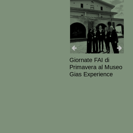
IN VIGNA SI
Giornate FAI di
TORNA AL
Primavera al Museo
FUTURO. IDEE
Gias Experience
NUOVE E
TECNICHE
ATTUALISSIME
DAL MUSEO
D’IMPRESA DEI
LIBRANDI