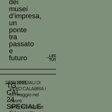
dei
musei
d’impresa,
un
ponte
tra
passato
e
LEGGI
futuro
TUTTO
23.10.2025
GLI SPECIALI DI
TG
VIDEO CALABRIA |
CAL
Un viaggio nel
24
cuore
SPECIALE
dell’innovazione