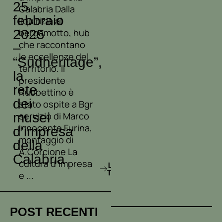
25
Calabria Dalla
febbraio
liquirizia al
2025
bergamotto, hub
che raccontano
–
le eccellenze del
“Sudheritage”,
territorio. Il
la
presidente
rete
Rubbettino è
dei
stato ospite a Bgr
musei
servizio di Marco
Innocente Furina,
d’impresa
montaggio di
della
A.Corcione La
Calabria
cultura d’impresa
LEGGI
TUTTO
e ...
POST RECENTI