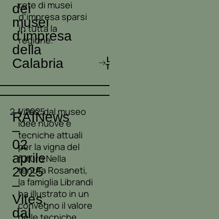
rete di musei
dei
d’impresa sparsi
musei
in tutta la
d’impresa
regione.
della
LEGGI
Calabria
TUTTO
2.4.2025
Vites, dal museo
RAINews
idee nuove e
–
tecniche attuali
02
per la vigna del
aprile
futuro Nella
2025
tenuta Rosaneti,
la famiglia Librandi
–
ha illustrato in un
Vites,
convegno il valore
dal
delle tecniche