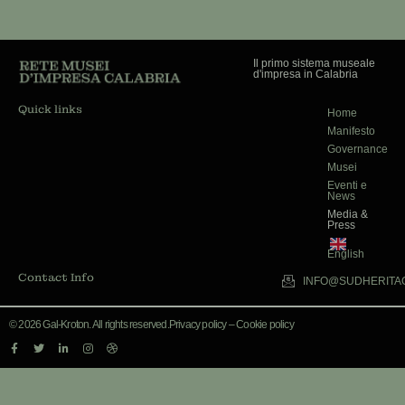
Il primo sistema museale
d'impresa in Calabria
Quick links
Home
Manifesto
Governance
Musei
Eventi e
News
Media &
Press
English
Contact Info
INFO@SUDHERITAG
© 2026 Gal-Kroton. All rights reserved.
Privacy policy
–
Cookie policy
F
T
L
I
D
a
w
i
n
r
c
i
n
s
i
e
t
k
t
b
b
t
e
a
b
o
e
d
g
b