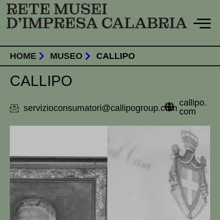
Vai
al
contenuto
HOME
MUSEO
CALLIPO
CALLIPO
callipo.
servizioconsumatori@callipogroup.com
com