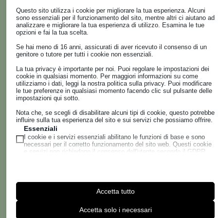
galleria di stampe e preziose foto d’epoca di famiglia e
Questo sito utilizza i cookie per migliorare la tua esperienza. Alcuni
sono essenziali per il funzionamento del sito, mentre altri ci aiutano ad
delle tonnare e dei “tonnaroti” al lavoro e il Brevetto di
analizzare e migliorare la tua esperienza di utilizzo. Esamina le tue
“Fornitore Ufficiale della Real Casa” concesso nel 1926,
opzioni e fai la tua scelta.
sono i documenti che costituiscono il fulcro del museo
Se hai meno di 16 anni, assicurati di aver ricevuto il consenso di un
aziendale in corso di allestimento.
genitore o tutore per tutti i cookie non essenziali.
I Callipo hanno custodito gelosamente anche altri
La tua privacy è importante per noi. Puoi regolare le impostazioni dei
“pezzi” importanti da rendere fruibili al pubblico, quali
cookie in qualsiasi momento. Per maggiori informazioni su come
utilizziamo i dati, leggi la nostra politica sulla privacy. Puoi modificare
un plastico di una delle più importanti tonnare
le tue preferenze in qualsiasi momento facendo clic sul pulsante delle
“pizzitane”, attrezzi dei tonnaroti, un rarissimo
impostazioni qui sotto.
libretto-“codice segreto” che i raìs usavano per
Nota che, se scegli di disabilitare alcuni tipi di cookie, questo potrebbe
comunicare dalla tonnara con gli armatori e un
influire sulla tua esperienza del sito e sui servizi che possiamo offrire.
repertorio storico di foto aziendali e di coloratissime
Essenziali
I cookie e i servizi essenziali abilitano le funzioni di base e sono
scatole in latta.
necessari per il corretto funzionamento del sito web. Questi cookie
e servizi non richiedono il consenso dell'utente secondo il GDPR.
Mostra dettagli
DOVE SIAMO
Analitici
wordpress_logged_in_*
I cookie di statistica raccolgono informazioni sull'utilizzo,
consentendoci di ottenere informazioni su come i visitatori
CALLIPO
Accetta tutto
wordpress_test_cookie
interagiscono con il nostro sito web.
Q63G+7M Maierato VV, Italia
Mostra dettagli
wp-settings-*
Accetta solo i necessari