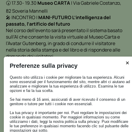
🕠 17.30- 19.30
Museo CARTA
| Via Gabriele Costanzo,
82 Soveria Mannelli
🎤 INCONTRO |
MANI-FUTURO L’intelligenza del
passato, l’artificio del futuro
Nel corso dell’evento sarà presentato il sistema basato
sull’AI che consente la visita virtuale al Museo Carta e
l’Avatar Gutenberg, in grado di condurre il visitatore
nella storia della stampa e del libro e di rispondere alle
domande dei visitatori.
×
🏛️Venite a scoprire l’immenso patrimonio culturale
Preferenze sulla privacy
custodito all’interno dei musei e degli archivi di grandi,
medie e piccole imprese italiane.
Questo sito utilizza i cookie per migliorare la tua esperienza. Alcuni
sono essenziali per il funzionamento del sito, mentre altri ci aiutano ad
🔗La rassegna di eventi è promossa da Musei impresa e
analizzare e migliorare la tua esperienza di utilizzo. Esamina le tue
confindustria.
opzioni e fai la tua scelta.
Se hai meno di 16 anni, assicurati di aver ricevuto il consenso di un
genitore o tutore per tutti i cookie non essenziali.
La tua privacy è importante per noi. Puoi regolare le impostazioni dei
cookie in qualsiasi momento. Per maggiori informazioni su come
utilizziamo i dati, leggi la nostra politica sulla privacy. Puoi modificare
le tue preferenze in qualsiasi momento facendo clic sul pulsante delle
impostazioni qui sotto.