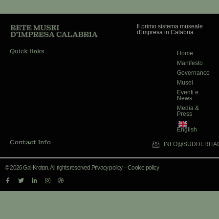
Il primo sistema museale
d'impresa in Calabria
Quick links
Home
Manifesto
Governance
Musei
Eventi e
News
Media &
Press
English
Contact Info
INFO@SUDHERITAG
© 2026 Gal-Kroton. All rights reserved.
Privacy policy
–
Cookie policy
F
T
L
I
D
a
w
i
n
r
c
i
n
s
i
e
t
k
t
b
b
t
e
a
b
o
e
d
g
b
o
r
i
r
l
k
n
a
e