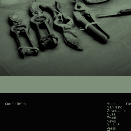
Quick links
Co
Home
Manifesto
Governance
n
Musei
Eventi e
News
Media &
Press