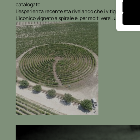
catalogate.
_ga
Questa 
wp-sett
catego
L’esperienza recente sta rivelando che i vitigni autoct
_ga_*
mhcook
L’iconico vigneto a spirale è, per molti versi, un “ponte v
fp_logg
__mp_op
mp_*_m
chatbas