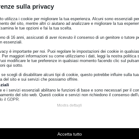
renze sulla privacy
o utilizza i cookie per migliorare la tua esperienza. Alcuni sono essenziali per 
ento del sito, mentre altri ci aiutano ad analizzare e migliorare la tua esperie
Esamina le tue opzioni e fai la tua scelta.
o di 16 anni, assicurati di aver ricevuto il consenso di un genitore o tutore per
nali e alle fertilizzazioni naturali con la tecnica dei sovesci (f
n essenziali.
ione delle acque per affrontare fenomeni climatici estremi dive
ivacy è importante per noi. Puoi regolare le impostazioni dei cookie in qualsias
ndo stabilmente la salubrità del suolo con misurazioni e carot
Per maggiori informazioni su come utilizziamo i dati, leggi la nostra politica s
i pratiche tradizionali e la “filosofia” dei vecchi attrezzi che e
Puoi modificare le tue preferenze in qualsiasi momento facendo clic sul pulsan
oni qui sotto.
e in modo “naturale” le nuove problematiche relative ai mutam
n agricoltura e anche nei vigneti.
se scegli di disabilitare alcuni tipi di cookie, questo potrebbe influire sulla tua
a del sito e sui servizi che possiamo offrire.
nco Manfredi, vedrà anche l’intervento del Presidente della Prov
ziali
a, Risorse Agroalimentari e Forestazione della Regione Calabria
e e i servizi essenziali abilitano le funzioni di base e sono necessari per il cor
he perché molti attrezzi esposti nel museo aziendale Librandi e
namento del sito web. Questi cookie e servizi non richiedono il consenso dell'
o il GDPR.
el 29 marzo ci sono le ricerche e le sperimentazioni che da ci
Mostra dettagli
a, ha accertato che la Calabria possiede una delle più importa
ici
diffusione della coltura della vite in Europa, la regione ne ha 
ss_logged_in_*
e di statistica raccolgono informazioni sull'utilizzo, consentendoci di ottenere
 di 2800 viti “nuove-antiche”, disposto a spirale, allo scopo di 
zioni su come i visitatori interagiscono con il nostro sito web.
ss_test_cookie
icolato (studio del DNA, analisi ampelografica e virologica) e 
Mostra dettagli
Accetta tutto
, che di 126 varietà analizzate, ben 77 sono risultate uniche, ci
ings-*
servizi