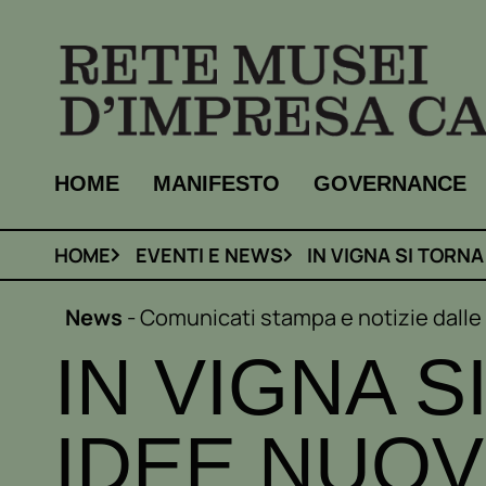
Vai
al
contenuto
HOME
MANIFESTO
GOVERNANCE
HOME
EVENTI E NEWS
IN VIGNA SI TORN
News
-
Comunicati stampa e notizie dall
IN VIGNA S
IDEE NUOV