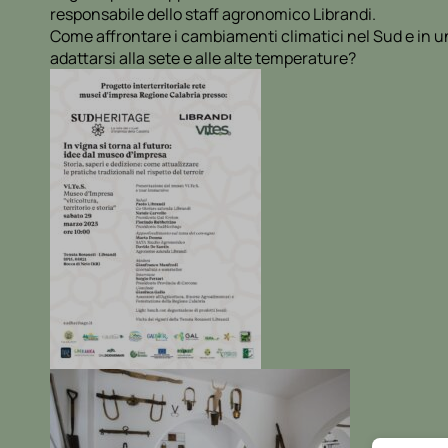
responsabile dello staff agronomico Librandi.
Come affrontare i cambiamenti climatici nel Sud e in un
adattarsi alla sete e alle alte temperature?