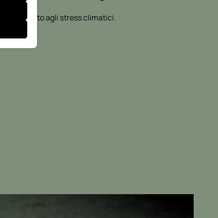
re
adattamento agli stress climatici.