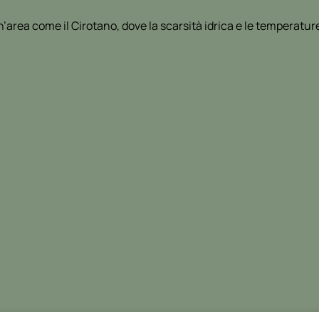
’area come il Cirotano, dove la scarsità idrica e le temperatur