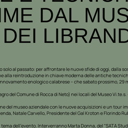
IME DAL MU
 DEI LIBRAND
 solo al passato: per affrontare le nuove sfide di oggi, dalla s
che alla reintroduzione in chiave moderna delle antiche tecnich
 rinnovamento enologico calabrese – che sabato prossimo, 29 m
o del Comune di Rocca di Neto) nei locali del Museo Vi.te.s. – “
one del museo aziendale con le nuove acquisizioni e un tour im
zienda, Natale Carvello, Presidente del Gal Kroton e Florindo R
 tema dell’evento. Interverranno Marta Donna, del “SATA Studi